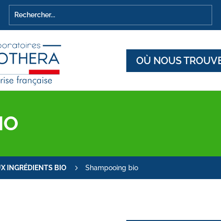
OÙ NOUS TROUVE
IO
5
X INGRÉDIENTS BIO
Shampooing bio