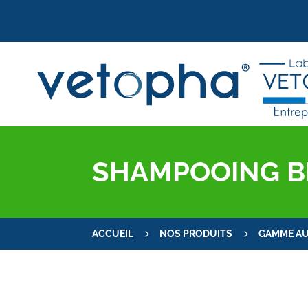
SHAMPOOING B
5
5
ACCUEIL
NOS PRODUITS
GAMME AU