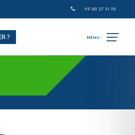
02 99 37 11 29

R ?