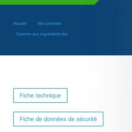
5
5
Accueil
Nos produits
5
Gamme aux ingrédients bio
Shampooing bio
Fiche technique
Fiche de données de sécurité