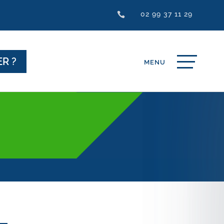
02 99 37 11 29

R ?