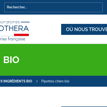
OÙ NOUS TROUVE
 BIO
5
X INGRÉDIENTS BIO
Pipettes chien bio